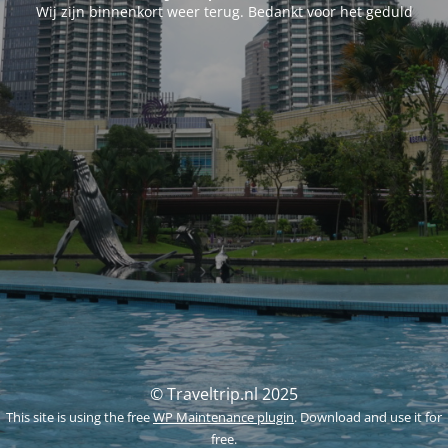
Wij zijn binnenkort weer terug. Bedankt voor het geduld
© Traveltrip.nl 2025
This site is using the free
WP Maintenance plugin
. Download and use it for
free.